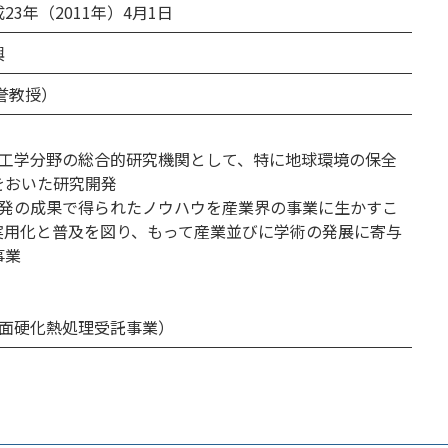
3年（2011年）4月1日
興
誉教授）
る工学分野の総合的研究機関として、特に地球環境の保全
をおいた研究開発
開発の成果で得られたノウハウを産業界の事業に生かすこ
実用化と普及を図り、もって産業並びに学術の発展に寄与
事業
表面硬化熱処理受託事業）