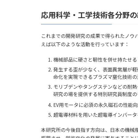
応用科学・工学技術各分野の
これまでの開発研究の成果で得られたノウ
えば以下のような活動を行っています：
機械部品に硬さと靭性を併せ持たせる
発生する歪が少なく、表面異常層が軽
命化を実現できるプラズマ窒化技術の
モリブデンやタングステンなどの耐熱
研究の場を提供する特別研究員制度の
EV用モータに必須の永久磁石の性能
超電導材料を用いた超電導インバータ
本研究所の今後目指す方向は、日本の機械
振興させ、学術文化の発展に寄与すること