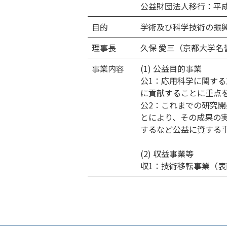
公益財団法人移行：平成2
目的
学術及び科学技術の振
理事長
久保 愛三（京都大学名
事業内容
(1) 公益目的事業
公1：応用科学に関す
に貢献することに重点
公2：これまでの研究
とにより、その成果の
するなど公益に資する
(2) 収益事業等
収1：技術移転事業（