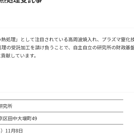
業」
い熱処理」として注目されている高周波焼入れ、プラズマ窒化
処理の受託加工を請け負うことで、自主自立の研究所の財政基
に貢献しています。
研究所
左京区田中大堰町49
）11月8日