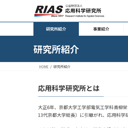
コ
ナ
ン
ビ
テ
ゲ
ン
ー
研究所紹介
事業紹介
ツ
シ
へ
ョ
ス
ン
研究所紹介
キ
に
ッ
移
プ
動
HOME
研究所紹介
応用科学研究所とは
大正6年、京都大学工学部電気工学科青柳栄
13代京都大学総長）に引継がれ、応用科学