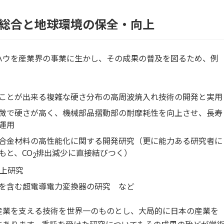
総合と地球環境の保全・向上
ハウを産業界の事業に生かし、その成果の普及を図るため、例
ことが出来る複雑な硬さ分布の高周波焼入れ技術の開発と実用
微で硬さが高く、機械部品摺動部の耐摩耗性を向上させ、長寿
運用
合金材料の高性能化に関する開発研究（更に能力ある研究者に
もと、CO
排出減少に直接結びつく）
2
向上研究
を含む超電導電力変換器の研究 など
産業を支える技術を世界一のものとし、大局的に日本の産業を
にあります。委託を受けた研究についてもその成果の殆どが学