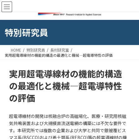
コ
ナ
ン
ビ
テ
ゲ
ン
ー
ツ
シ
特別研究員
へ
ョ
ス
ン
キ
に
HOME
特別研究員
長村研究室
ッ
移
実用超電導線材の機能的構造の最適化と機械―超電導特性の評価
プ
動
実用超電導線材の機能的構造
の最適化と機械―超電導特性
の評価
超電導線材の開発は核融合炉の高磁場化、医療・研究用核磁
気共鳴装置および大規模直流送電網の構築には不欠な要件で
す。本研究所では複数の企業および大学と共同で銀被覆ビス
マス系(BSCCO)および希土類系(REBCO)等の超電導線材の機