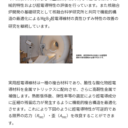
械的特性および超電導特性の評価を行っています。また核融合
炉開発の基礎研究として核融合科学研究所と共同で機能的構
造の最適化によるMgB
超電導線材の真性ひずみ特性の改善の
2
研究を継続しています。
実用超電導線材は一種の複合材料であり、脆性な酸化物超電
導材料を金属マトリックスに配向させ、さらに高靭性金属で
補強します。熱膨張係数、弾性率等の選定により超電導成分
に圧縮の残留応力が発生するように機能的複合構造を最適化
させます。これにより下図のように超電導特性が可逆的であ
る限界の応力（
R
）・歪（
A
）を改良することができま
rec
rec
す。