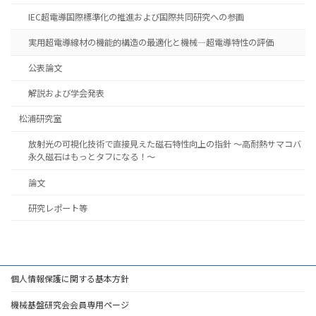
IEC超電導国際標準化の推進および国際共同研究への参画
実用超電導線材の機能的構造の最適化と機械―超電導特性の評価
公表論文
解説および学会発表
松浦研究室
放射光の可視化技術で直接見えた磁石特性向上の指針 ～高耐熱サマコバ
永久磁石はもっとタフになる！～
論文
研究レポート等
個人情報保護に関する基本方針
機械基盤研究会会員専用ページ