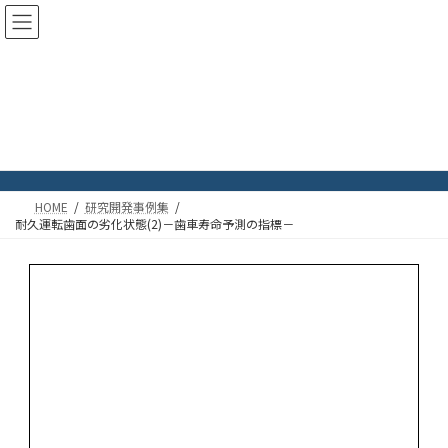
コ
ナ
ン
ビ
テ
ゲ
ン
ー
ツ
シ
耐久運転歯面の劣化状態(2)－歯
へ
ョ
ス
ン
車寿命予測の指標－
キ
に
ッ
移
プ
動
HOME
研究開発事例集
耐久運転歯面の劣化状態(2)－歯車寿命予測の指標－