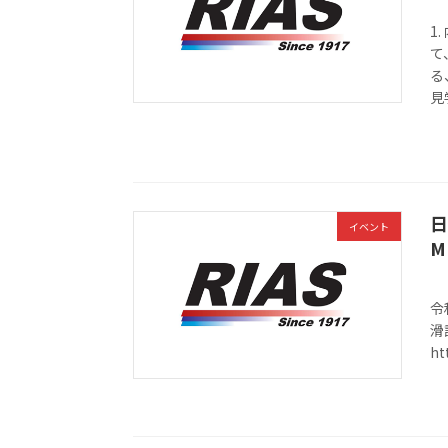
1
て
る
見
日
イベント
M
令
滑
ht