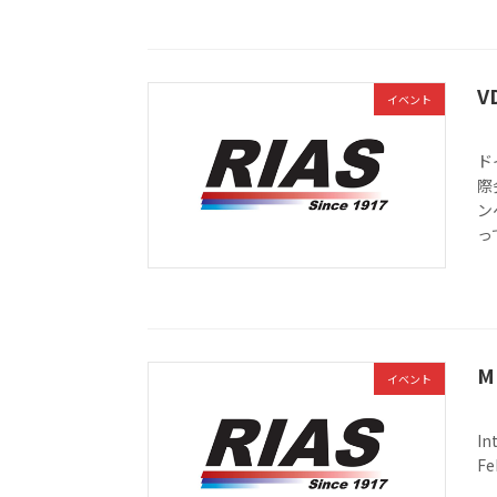
V
イベント
ド
際
ン
っ
M
イベント
In
F