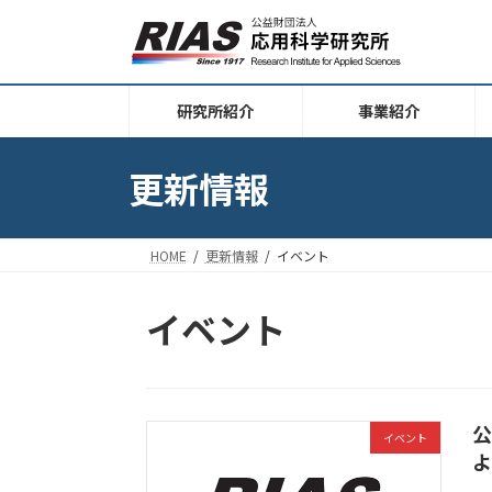
コ
ナ
ン
ビ
テ
ゲ
ン
ー
研究所紹介
事業紹介
ツ
シ
へ
ョ
ス
ン
更新情報
キ
に
ッ
移
プ
動
HOME
更新情報
イベント
イベント
公
イベント
よ