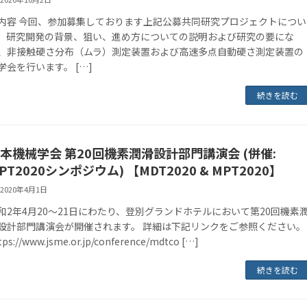
. 内容 今回、参加募集しております上記公募共同研究プロジェクトについ
、研究開発の背景、狙い、進め方についての説明および研究の要にな
、非接触硬さ分布（ムラ）測定装置および高速多点自動硬さ測定装置の
学会を行います。 […]
続きを読む
本機械学会 第20回機素潤滑設計部門講演会 (併催:
PT2020シンポジウム) 【MDT2020 & MPT2020】
2020年4月1日
和2年4月20～21日にわたり、登別グランドホテルにおいて第20回機素
設計部門講演会が開催されます。 詳細は下記リンクをご参照ください。
tps://www.jsme.or.jp/conference/mdtco […]
続きを読む