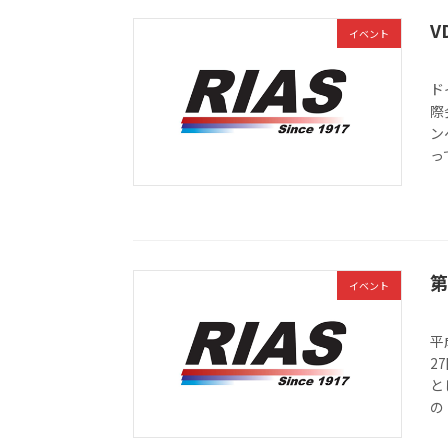
V
イベント
ド
際
ン
っ
第
イベント
平
2
と
の 