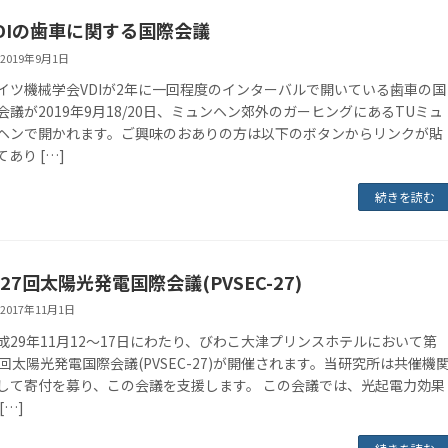
DIの歯車に関する国際会議
2019年9月1日
イツ機械学会VDIが2年に一回程度のインターバルで開いている歯車の国
会議が2019年9月18/20日、ミュンヘン郊外のガーヒングにあるTUミュ
ヘンで開かれます。ご興味のおありの方は以下のボタンからリンクが貼
てあり […]
続きを読む
27回太陽光発電国際会議(PVSEC-27)
2017年11月1日
成29年11月12～17日にわたり、びわこ大津プリンスホテルにおいて第
7回太陽光発電国際会議(PVSEC-27)が開催されます。当研究所は共催機
して寄付を募り、この会議を支援します。 この会議では、光起電力効果
[…]