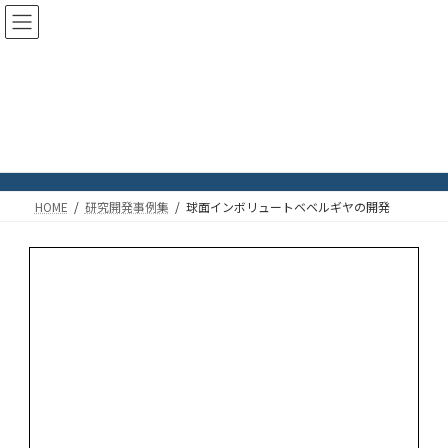
コ
ナ
ン
ビ
テ
ゲ
ン
ー
ツ
シ
球面インボリュートベベルギヤ
へ
ョ
ス
ン
の開発
キ
に
ッ
移
プ
動
HOME
研究開発事例集
球面インボリュートベベルギヤの開発